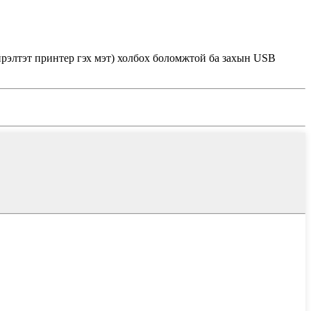
рэлтэт принтер гэх мэт) холбох боломжтой ба захын USB