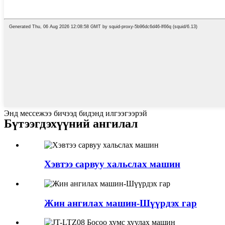
Энд мессежээ бичээд бидэнд илгээгээрэй
Бүтээгдэхүүний ангилал
Хэвтээ сарвуу хальслах машин
Жин ангилах машин-Шүүрдэх гар