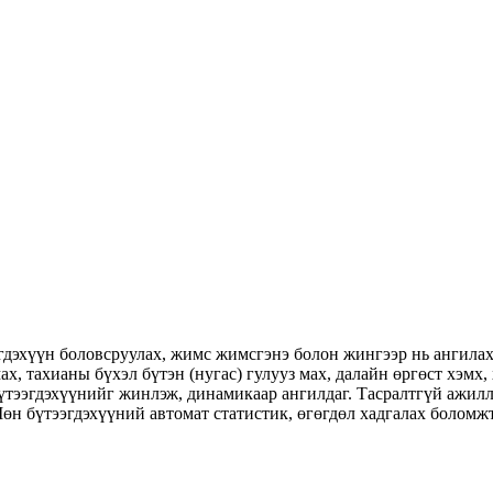
дэхүүн боловсруулах, жимс жимсгэнэ болон жингээр нь ангилах 
ах, тахианы бүхэл бүтэн (нугас) гулууз мах, далайн өргөст хэмх,
үтээгдэхүүнийг жинлэж, динамикаар ангилдаг. Тасралтгүй ажилл
н бүтээгдэхүүний автомат статистик, өгөгдөл хадгалах боломж