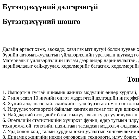
Бүтээгдэхүүний дэлгэрэнгүй
Бүтээгдэхүүний шошго
Далайн өргөст хэмх, авокадо, хавч гэх мэт дугуй болон зуува
бүрийн автоматжуулалтын үйлдвэрлэлийн урсгалын шугамд голч
Материалыг үйлдвэрлэлийн шугам дээр өндөр нарийвчлалтай, 
нарийвчлалыг сайжруулах, хөдөлмөрийг багасгах, хөдөлмөрийн
Тон
1. Импортын тусгай динамик жинлэх модулийг өндөр хурдтай, 
2. 7 инч эсвэл 10 инчийн өнгөт мэдрэгчтэй дэлгэцийн интерфе
3. Хүний алдаанаас зайлсхийхийн тулд бүрэн автомат сонголтын 
4. Илрүүлэх тогтвортой байдлыг хангах автомат тэг дүн шинжи
5. Найдвартай өгөгдлийг баталгаажуулахын тулд суурилуулсан
6. Өгөгдлийн статистикийн хүчирхэг функц, өдөр тутмын илрүү
тохиромжтой, гэнэтийн цахилгаан тасалдсан мэдээлэл алдагдах
7. Урд болон хойд талын хурдны зохицуулалтыг хөнгөвчлөхийн
8. Динамик жингийн нөхөн олговорын технологи, илүү бодит, 