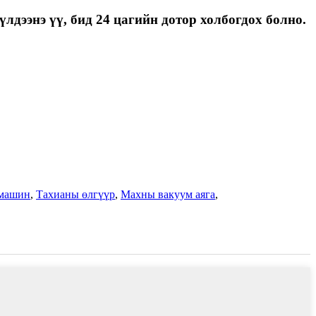
лдээнэ үү, бид 24 цагийн дотор холбогдох болно.
 машин
,
Тахианы өлгүүр
,
Махны вакуум аяга
,