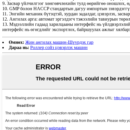
9. Засвар үйлчилгээг хөнгөвчлөхийн тулд өөрийгөө оношлох, ө
10. GMP болон HACCP стандартын дагуу импортын зэвэрдэггү
11. Энгийн механик бүтэцтэй, хурдан задалдаг, цэвэрлэх, засва
12. Ангилах арга: автомат эргэлдэгч тэжээлийн тавиурын төрөл
13. Мэдээллийн гадаад харилцааны интерфейс нь үйлдвэрлэли
интерфейс нь өгөгдлийг экспортлох, байршуулах ажлыг хялбар
Өмнөх:
Жин ангилах машин-Шүүрдэх гар
Дараа нь:
Роллер сойз цэвэрлэх машин