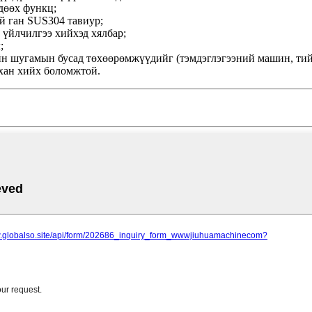
дөөх функц;
й ган SUS304 тавиур;
р үйлчилгээ хийхэд хялбар;
;
йн шугамын бусад төхөөрөмжүүдийг (тэмдэглэгээний машин, тий
хан хийх боломжтой.