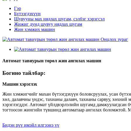
Гэр
Бүтээгдэхүүн
Шувууны мах нядлах шугам, сэлбэг хэрэгсэл
Жижиг дунд шувуу нядлах шугам
Жин хэмжих машин
Автомат тавиурын төрөл жин ангилах машин
Богино тайлбар:
Машин хэрэглэх
Жин хэмжигчийг махан бүтээгдэхүүн боловсруулах, усан бүтээг
хөл, далавчны үндэс, тахианы далавч, тахианы сарвуу, хөхний м
хэрэглэгддэг. Автомат үйлдвэрлэлийн шугамд дамжуулагдсан б
тогтоосон жингийн түвшинд автоматаар ангилах боломжтой. Мө
Бидэн рүү имэйл илгээнэ үү