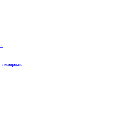
эл
г төхөөрөмж