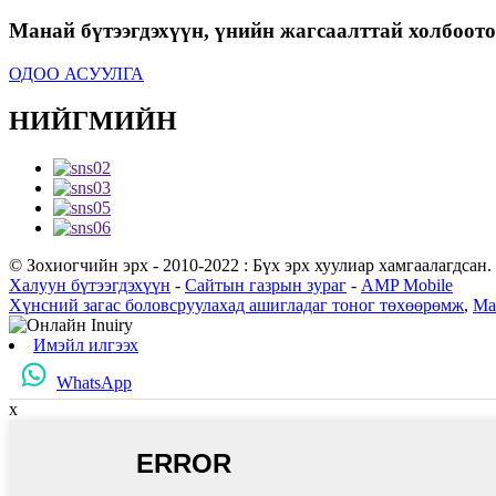
Манай бүтээгдэхүүн, үнийн жагсаалттай холбоотой
ОДОО АСУУЛГА
НИЙГМИЙН
© Зохиогчийн эрх - 2010-2022 : Бүх эрх хуулиар хамгаалагдсан.
Халуун бүтээгдэхүүн
-
Сайтын газрын зураг
-
AMP Mobile
Хүнсний загас боловсруулахад ашигладаг тоног төхөөрөмж
,
Ма
Имэйл илгээх
WhatsApp
x