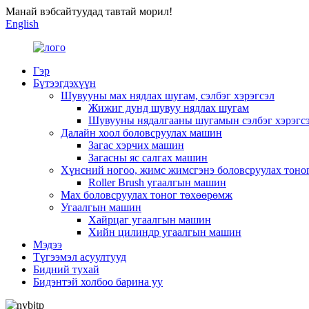
Манай вэбсайтуудад тавтай морил!
English
Гэр
Бүтээгдэхүүн
Шувууны мах нядлах шугам, сэлбэг хэрэгсэл
Жижиг дунд шувуу нядлах шугам
Шувууны нядалгааны шугамын сэлбэг хэрэгс
Далайн хоол боловсруулах машин
Загас хэрчих машин
Загасны яс салгах машин
Хүнсний ногоо, жимс жимсгэнэ боловсруулах тоно
Roller Brush угаалгын машин
Мах боловсруулах тоног төхөөрөмж
Угаалгын машин
Хайрцаг угаалгын машин
Хийн цилиндр угаалгын машин
Мэдээ
Түгээмэл асуултууд
Бидний тухай
Бидэнтэй холбоо барина уу