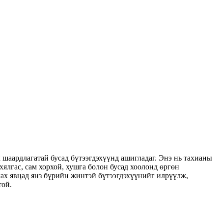
шаардлагатай бусад бүтээгдэхүүнд ашигладаг. Энэ нь тахианы
 хялгас, сам хорхой, хушга болон бусад хоолонд өргөн
ах явцад янз бүрийн жинтэй бүтээгдэхүүнийг илрүүлж,
той.