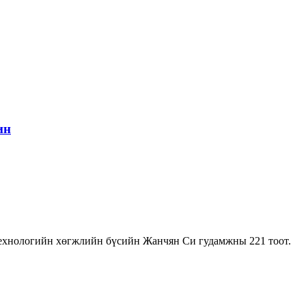
ин
ехнологийн хөгжлийн бүсийн Жанчян Си гудамжны 221 тоот.