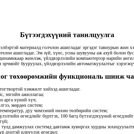
Бүтээгдэхүүний танилцуулга
н хэлбэртэй материалд голчлон ашигладаг эргэдэг тавиурын жин 
лон ашигладаг. Эм зүй, хүнс, усны шувууны аж ахуй болон буса
динамикаар жинлэж, үйлдвэрлэлийн компьютерээр нарийн ангилд
 эрчмийг бууруулах, үйлдвэрлэлийн автоматжуулалтыг хэрэгжүү
ог төхөөрөмжийн функциональ шинж ч
тогтвортой хэмжилт хийхэд ашигладаг.
йс, энгийн ажиллагаа;
арга хүний ​​хүч;
лгээ, мөрдөх систем;
 температур, дуу чимээний нөхөн төлбөрийн систем;
лэлтийн өгөгдлийг бүртгэх, 100 багц бүтээгдэхүүний өгөгдлийг
гүй;
 тулд дамжуулах системд давтамж хувиргах хурдны зохицуулалт
үр дүнтэй илрүүлэх өгөгдөл: