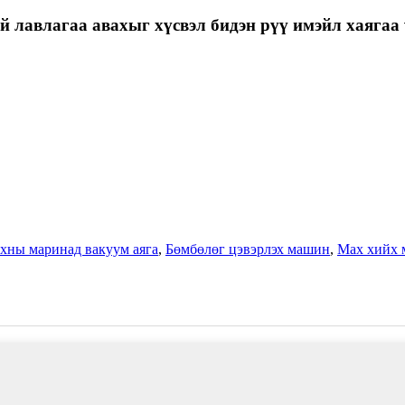
 лавлагаа авахыг хүсвэл бидэн рүү имэйл хаягаа ү
хны маринад вакуум аяга
,
Бөмбөлөг цэвэрлэх машин
,
Мах хийх