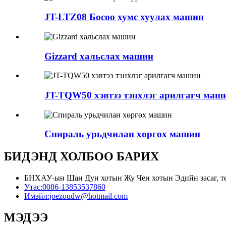
JT-LTZ08 Босоо хумс хуулах машин
Gizzard хальслах машин
JT-TQW50 хэвтээ тэнхлэг арилгагч маш
Спираль урьдчилан хөргөх машин
БИДЭНД ХОЛБОО БАРИХ
БНХАУ-ын Шан Дун хотын Жу Чен хотын Эдийн засаг, т
Утас:
0086-13853537860
Имэйл:
joezoudw@hotmail.com
МЭДЭЭ