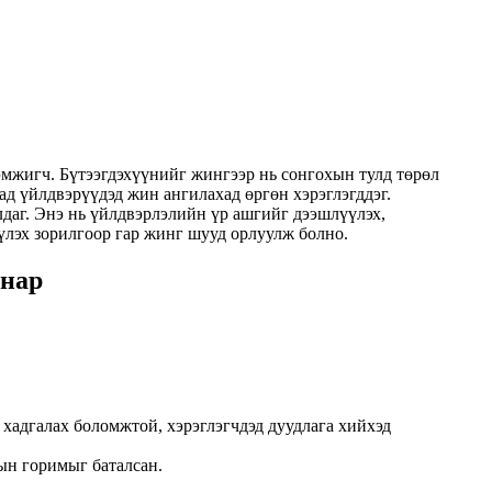
хэмжигч. Бүтээгдэхүүнийг жингээр нь сонгохын тулд төрөл
д үйлдвэрүүдэд жин ангилахад өргөн хэрэглэгддэг.
аг. Энэ нь үйлдвэрлэлийн үр ашгийг дээшлүүлэх,
лэх зорилгоор гар жинг шууд орлуулж болно.
анар
 хадгалах боломжтой, хэрэглэгчдэд дуудлага хийхэд
ын горимыг баталсан.