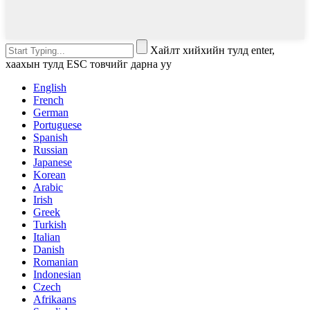
Хайлт хийхийн тулд enter,
хаахын тулд ESC товчийг дарна уу
English
French
German
Portuguese
Spanish
Russian
Japanese
Korean
Arabic
Irish
Greek
Turkish
Italian
Danish
Romanian
Indonesian
Czech
Afrikaans