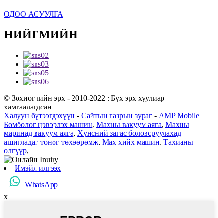
ОДОО АСУУЛГА
НИЙГМИЙН
© Зохиогчийн эрх - 2010-2022 : Бүх эрх хуулиар
хамгаалагдсан.
Халуун бүтээгдэхүүн
-
Сайтын газрын зураг
-
AMP Mobile
Бөмбөлөг цэвэрлэх машин
,
Махны вакуум аяга
,
Махны
маринад вакуум аяга
,
Хүнсний загас боловсруулахад
ашигладаг тоног төхөөрөмж
,
Мах хийх машин
,
Тахианы
өлгүүр
,
Имэйл илгээх
WhatsApp
x