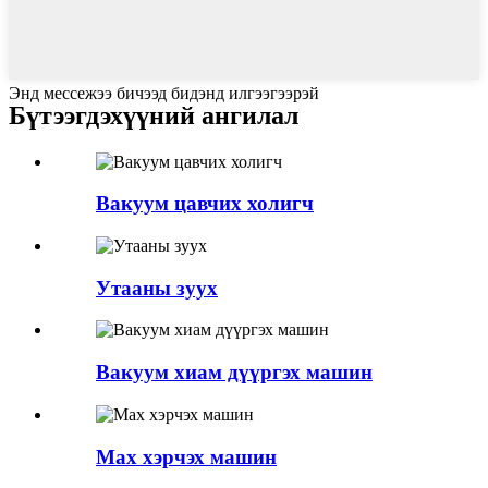
Энд мессежээ бичээд бидэнд илгээгээрэй
Бүтээгдэхүүний ангилал
Вакуум цавчих холигч
Утааны зуух
Вакуум хиам дүүргэх машин
Мах хэрчэх машин