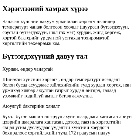
Хэрэглээний хамрах хүрээ
Чанасан хүнсний вакуум урьдчилан хөргөгч нь өндөр
температурт чанаж болгосон хоолыг (шуурсан бүтээгдэхүүн,
соустай бүтээгдэхүүн, шөл гэх мэт) хурдан, жигд хөргөж,
хортой бактерийг үр дүнтэй устгахад тохиромжтой
хөргөлтийн төхөөрөмж юм.
Бүтээгдэхүүний давуу тал
Хурдан, өндөр чанартай
Шинэхэн хүнсний хөргөгч, өндөр температурт исэлдэлт
болон бусад асуудлаас зайлсхийхийн тулд хурдан хөргөх, нян
үржихэд хялбар аюултай газрыг хурдан өнгөрч, гадаад
үзэмжийг төдийгүй амтыг баталгаажуулна.
Аюулгүй бактерийн хяналт
Бүхэл бүтэн машин нь эрүүл ахуйн шаардлага хангасан ариун
цэврийн шаардлага хангасан, дотоод тааз нь хөргөлтийн
явцад усны дуслуудаас үүдэлтэй хүнсний хоёрдогч
бохирдлоос сэргийлэхийн тулд 172 градусын налуу