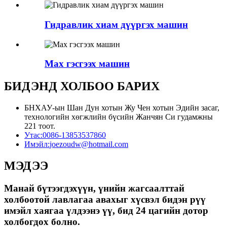
Гидравлик хиам дүүргэх машин
Мах гэсгээх машин
БИДЭНД ХОЛБОО БАРИХ
БНХАУ-ын Шан Дун хотын Жу Чен хотын Эдийн засаг,
технологийн хөгжлийн бүсийн Жанчян Си гудамжны
221 тоот.
Утас:
0086-13853537860
Имэйл:
joezoudw@hotmail.com
МЭДЭЭ
Манай бүтээгдэхүүн, үнийн жагсаалттай
холбоотой лавлагаа авахыг хүсвэл бидэн рүү
имэйл хаягаа үлдээнэ үү, бид 24 цагийн дотор
холбогдох болно.