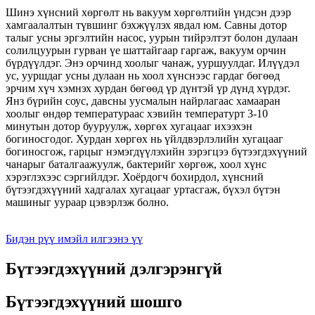
Шинэ хүнсний хөргөлт нь вакуум хөргөлтийн үндсэн дээр
хамгаалалтын түвшинг бэхжүүлэх явдал юм. Савны дотор
талыг усны эргэлтийн насос, уурын тийрэлтэт болон дулаан
солилцуурын гурван үе шаттайгаар гаргаж, вакуум орчин
бүрдүүлдэг. Энэ орчинд хоолыг чанаж, ууршуулдаг. Илүүдэл
ус, ууршдаг усны дулаан нь хоол хүнснээс гардаг бөгөөд
эрчим хүч хэмнэх хурдан бөгөөд үр дүнтэй үр дүнд хүрдэг.
Янз бүрийн соус, давсны уусмалын найрлагаас хамааран
хоолыг өндөр температураас хэвийн температурт 3-10
минутын дотор бууруулж, хөргөх хугацааг ихээхэн
богиносгодог. Хурдан хөргөх нь үйлдвэрлэлийн хугацааг
богиносгож, гарцыг нэмэгдүүлэхийн зэрэгцээ бүтээгдэхүүний
чанарыг баталгаажуулж, бактерийг хөргөж, хоол хүнс
хэрэглэхээс сэргийлдэг. Хоёрдогч бохирдол, хүнсний
бүтээгдэхүүний хадгалах хугацааг уртасгаж, бүхэл бүтэн
машиныг уураар цэвэрлэж болно.
Бидэн рүү имэйл илгээнэ үү
Бүтээгдэхүүний дэлгэрэнгүй
Бүтээгдэхүүний шошго