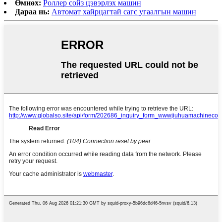
Өмнөх:
Роллер сойз цэвэрлэх машин
Дараа нь:
Автомат хайрцагтай сагс угаалгын машин