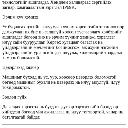
технологийг ашигладаг. Хөндлөн халдвараас сэргийлэх
загвар, хамгаалалтын зэрэглэл IP69K.
Эрчим хүч хэмнэх
Ус буцалгах цэгийг вакуумаар хянах хөргөлтийн технологиор
дамжуулан их бие нь салшгүй хөөсөн тусгаарлагч хэлбэрийг
ашигладаг бөгөөд энэ нь эрчим хүчийг хэмнэж, хэрэглээг
илүү сайн бууруулдаг. Хөргөх хугацааг багасгах нь
үйлдвэрлэлийн мөчлөгийг богиносгож, аж ахуйн нэгжийн
үйлдвэрлэлийн үр ашгийг дээшлүүлж, хөдөлмөрийн зардлыг
хэмнэх боломжтой.
Цэвэрлэхэд хялбар
Машиныг бүхэлд нь ус, уур, хөөсөөр цэвэрлэх боломжтой
бөгөөд машиныг бүхэлд нь цэвэрлэх нь илүү аюулгүй, илүү
тохиромжтой.
Зөөлөн гүйх
Дагалдах хэрэгсэл нь бүгд нэгдүгээр зэрэглэлийн брэндээр
хийгдсэн бөгөөд үйл ажиллагаа нь илүү тогтвортой, чанар нь
баталгаатай байдаг.