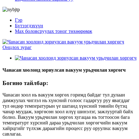
Гэр
Бүтээгдэхүүн
Мах боловсруулах тоног төхөөрөмж
Чанасан хоолонд зориулсан вакуум урьдчилан хөргөгч
Богино тайлбар:
Чанасан хоол нь вакуум хөргөх горимд байдаг тул дулаан
дамжуулах чиглэл нь хүнсний голоос гадаргуу руу явагддаг
тул өндөр температурын үе шатанд хүнсний төвийн бүтэц
чанар муудаж, хөргөсөн хоол илүү шинэлэг, зажлууртай байх
болно. Вакуум урьдчилан хөргөх хугацаа нь тогтоосон бага
температурт хүрсний дараа урьдчилан хөргөгчийн вакуум
хайрцгийг түлхэж дараагийн процесс руу оруулна: вакуум
савлагаа.