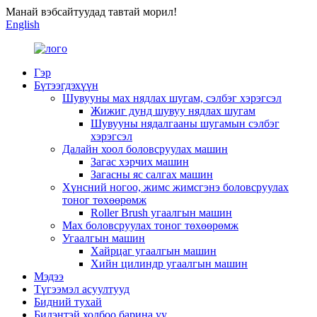
Манай вэбсайтуудад тавтай морил!
English
Гэр
Бүтээгдэхүүн
Шувууны мах нядлах шугам, сэлбэг хэрэгсэл
Жижиг дунд шувуу нядлах шугам
Шувууны нядалгааны шугамын сэлбэг
хэрэгсэл
Далайн хоол боловсруулах машин
Загас хэрчих машин
Загасны яс салгах машин
Хүнсний ногоо, жимс жимсгэнэ боловсруулах
тоног төхөөрөмж
Roller Brush угаалгын машин
Мах боловсруулах тоног төхөөрөмж
Угаалгын машин
Хайрцаг угаалгын машин
Хийн цилиндр угаалгын машин
Мэдээ
Түгээмэл асуултууд
Бидний тухай
Бидэнтэй холбоо барина уу